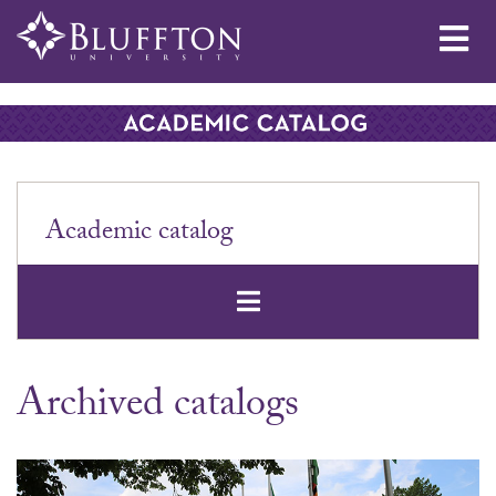
Me
Academic catalog
Open Secondar
Archived catalogs